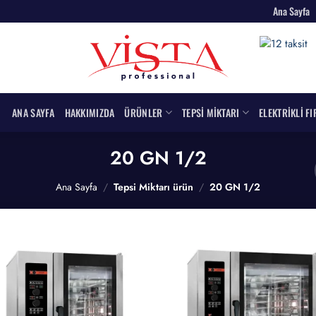
Ana Sayfa
ANA SAYFA
HAKKIMIZDA
ÜRÜNLER
TEPSI MIKTARI
ELEKTRIKLI FI
20 GN 1/2
Ana Sayfa
/
Tepsi Miktarı ürün
/
20 GN 1/2